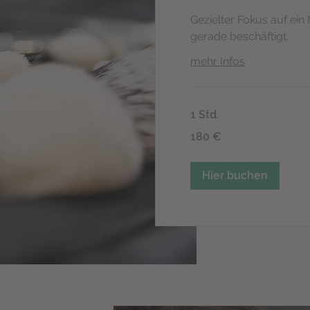
Gezielter Fokus auf ei
gerade beschäftigt.
mehr Infos
1 Std.
180
180 €
Euro
Hier buchen