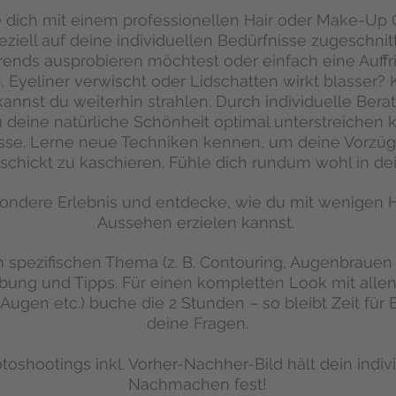
dich mit einem professionellen Hair oder Make-Up
eziell auf deine individuellen Bedürfnisse zugeschnitt
ends ausprobieren möchtest oder einfach eine Auffr
, Eyeliner verwischt oder Lidschatten wirkt blasser? 
nnst du weiterhin strahlen. Durch individuelle Bera
 deine natürliche Schönheit optimal unterstreichen k
ässe. Lerne neue Techniken kennen, um deine Vorzüg
schickt zu kaschieren. Fühle dich rundum wohl in dei
sondere Erlebnis und entdecke, wie du mit wenigen H
Aussehen erzielen kannst.
m spezifischen Thema (z. B. Contouring, Augenbrauen 
bung und Tipps. Für einen kompletten Look mit allen
ugen etc.) buche die 2 Stunden – so bleibt Zeit für 
deine Fragen.
otoshootings inkl. Vorher-Nachher-Bild hält dein indi
Nachmachen fest!