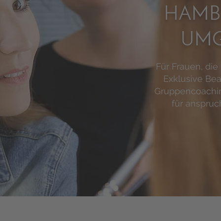
HAMB
UM
Für Frauen, die
Exklusive Bea
Gruppencoachi
für anspruc