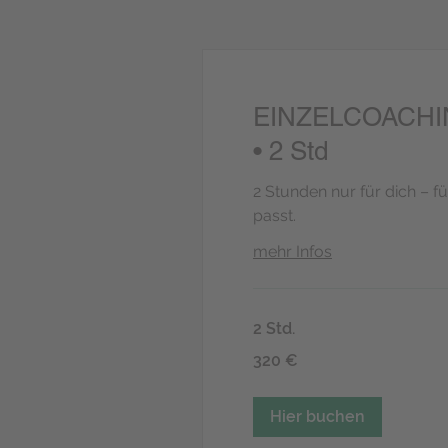
EINZELCOACHING
• 2 Std
2 Stunden nur für dich – fü
passt.
mehr Infos
2 Std.
320
320 €
Euro
Hier buchen