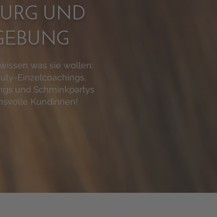
URG UND
GEBUNG
 wissen was sie wollen:
uty-Einzelcoachings,
ngs und Schminkpartys
hsvolle Kundinnen!