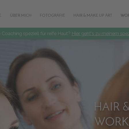
E
ÜBER MICH
FOTOGRAFIE
HAIR & MAKE UP ART
WOR
Coaching speziell für reife Haut?
Hier geht's zu meinem spez
HAIR 
WORK