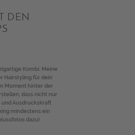
T DEN
PS
nzigartige Kombi. Meine
 Hairstyling für dein
ten Moment hinter der
tellen, dass nicht nur
g und Ausdruckskraft
hing mindestens ein
lussfotos dazu!