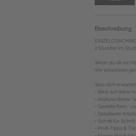
.
Beschreibung
EINZELCOACHIN
2 Stunden im Stu
Wenn du dir ein Ma
Wir entwickeln ge
Was dich erwartet
• Blick auf deine 
• Analyse deiner 
• Gezielte Farb- 
• Detaillierte Anl
• Schritt für Schr
• Profi-Tipps & Tri
• Eigene Produkte