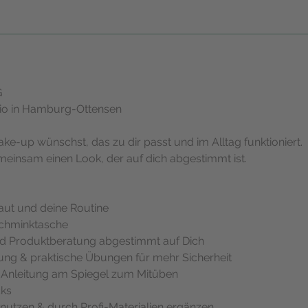
G
dio in Hamburg-Ottensen
ke-up wünschst, das zu dir passt und im Alltag funktioniert.
meinsam einen Look, der auf dich abgestimmt ist.
:
Haut und deine Routine
Schminktasche
und Produktberatung abgestimmt auf Dich
eitung & praktische Übungen für mehr Sicherheit
itt Anleitung am Spiegel zum Mitüben
cks
 nutzen & durch Profi-Materialien ergänzen