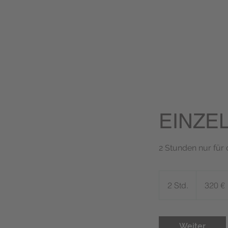
EINZEL
2 Stunden nur für d
320
Euro
2 Std.
2
320 €
S
t
d
Weiter