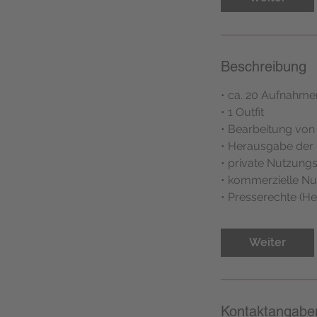
-
2
S
t
Beschreibung
d
.
• ca. 20 Aufnahme
• 1 Outfit
• Bearbeitung von
• Herausgabe der 
• private Nutzungsr
• kommerzielle Nut
• Presserechte (H
Weiter
Kontaktangabe