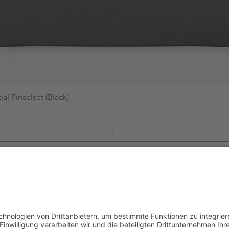
al Pinselset (Black)
Schnellansicht
In den Warenkorb
A Cosmetics (zoevacosmetics.com)