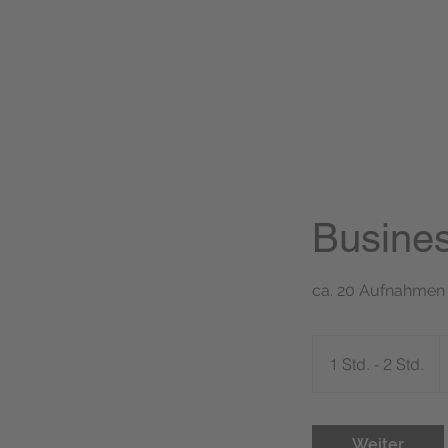
Busine
ca. 20 Aufnahmen |
A
1
1 Std. - 2 Std.
1
E
S
t
d
Weiter